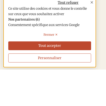
Tout refuser
Ce site utilise des cookies et vous donne le contrôle
sur ceux que vous souhaitez activer
Nos partenaires
(6)
Consentement spécifique aux services Google
X
Tout accepter
Personnaliser
Tuilerie Laurent
4A RD 108 Hameau de Thill
21390 Nan-sous-thil
Tél. :
03 80 64 52 75
tuilerie.laurent@gmail.com