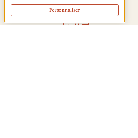
Personnaliser
Tuilerie Laurent
4A RD 108 Hameau de Thill
21390 Nan-sous-thil
Tél. :
03 80 64 52 75
tuilerie.laurent@gmail.com